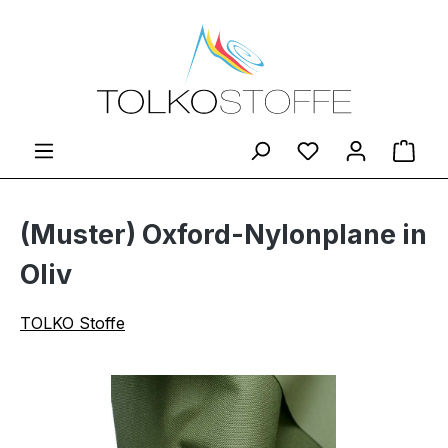
Zum Hauptinhalt springen
Du hast 0 Produ
Ware
(Muster) Oxford-Nylonplane in
Oliv
TOLKO Stoffe
Bildergalerie überspringen