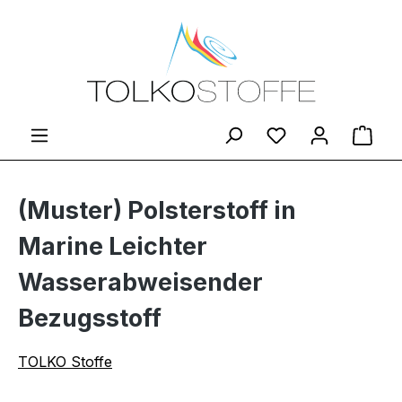
Zum Hauptinhalt springen
Du hast 0 Produ
Ware
(Muster) Polsterstoff in
Marine Leichter
Wasserabweisender
Bezugsstoff
TOLKO Stoffe