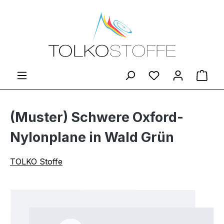
Zum Hauptinhalt springen
Du hast 0 Produ
Ware
(Muster) Schwere Oxford-
Nylonplane in Wald Grün
TOLKO Stoffe
Bildergalerie überspringen