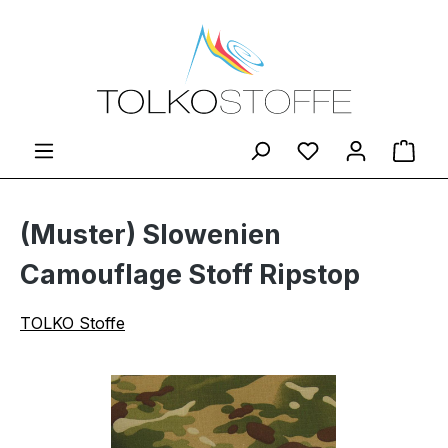
Zum Hauptinhalt springen
Du hast 0 Produ
Ware
(Muster) Slowenien
Camouflage Stoff Ripstop
TOLKO Stoffe
Bildergalerie überspringen