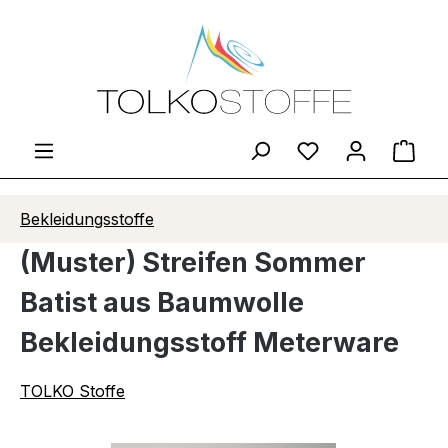
Zum Hauptinhalt springen
Du hast 0 Produ
Ware
Bekleidungsstoffe
(Muster) Streifen Sommer
Batist aus Baumwolle
Bekleidungsstoff Meterware
TOLKO Stoffe