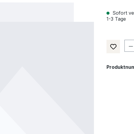
Sofort ver
1-3 Tage
Pr
Produktnu