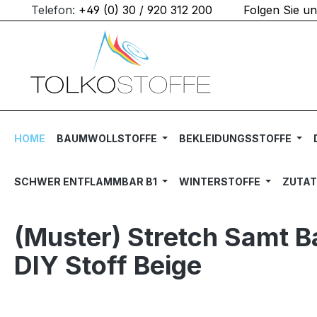
Telefon:
+49 (0) 30 / 920 312 200
Folgen Sie u
m Hauptinhalt springen
Zur Suche springen
Zur Hauptnavigation springen
HOME
BAUMWOLLSTOFFE
BEKLEIDUNGSSTOFFE
SCHWER ENTFLAMMBAR B1
WINTERSTOFFE
ZUTA
(Muster) Stretch Samt 
DIY Stoff Beige