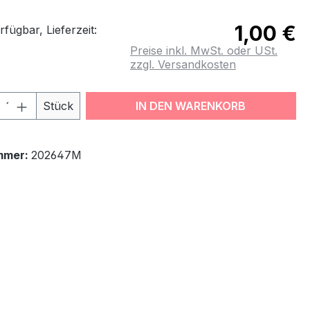
1,00 €
fügbar, Lieferzeit:
Preise inkl. MwSt. oder USt.
zzgl. Versandkosten
odukt Anzahl: Gib den gewünschten Wert
Stück
IN DEN WARENKORB
mmer:
202647M