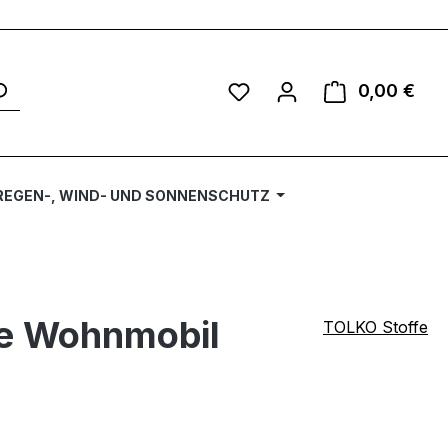
Du hast 0 Produkte auf 
0,00 €
Ware
REGEN-, WIND- UND SONNENSCHUTZ
se Wohnmobil
TOLKO Stoffe