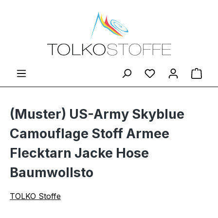
Zum Hauptinhalt springen
Du hast 0 Produ
Ware
(Muster) US-Army Skyblue
Camouflage Stoff Armee
Flecktarn Jacke Hose
Baumwollsto
TOLKO Stoffe