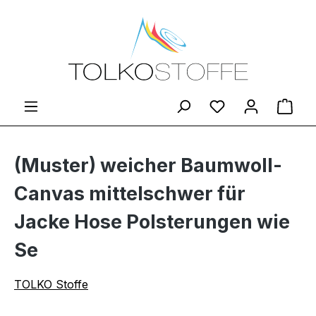
Zum Hauptinhalt springen
Du hast 0 Produ
Ware
(Muster) weicher Baumwoll-
Canvas mittelschwer für
Jacke Hose Polsterungen wie
Se
TOLKO Stoffe