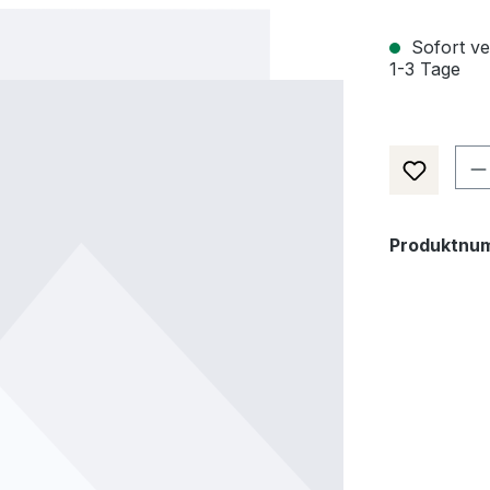
Sofort ver
1-3 Tage
Pr
Produktnu