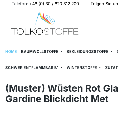
Telefon:
+49 (0) 30 / 920 312 200
Folgen Sie u
m Hauptinhalt springen
Zur Suche springen
Zur Hauptnavigation springen
HOME
BAUMWOLLSTOFFE
BEKLEIDUNGSSTOFFE
SCHWER ENTFLAMMBAR B1
WINTERSTOFFE
ZUTA
(Muster) Wüsten Rot Gla
Gardine Blickdicht Met