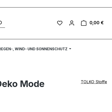
Du hast 0 Produkte auf 
0,00 €
Ware
REGEN-, WIND- UND SONNENSCHUTZ
 Deko Mode
TOLKO Stoffe