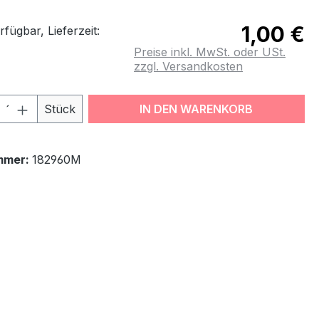
1,00 €
fügbar, Lieferzeit:
Preise inkl. MwSt. oder USt.
zzgl. Versandkosten
odukt Anzahl: Gib den gewünschten Wert
Stück
IN DEN WARENKORB
mmer:
182960M