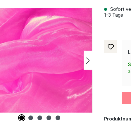
Sofort ver
1-3 Tage
L
S
a
Produktnu