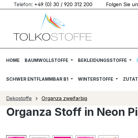
Telefon:
+49 (0) 30 / 920 312 200
Folgen Sie u
m Hauptinhalt springen
Zur Suche springen
Zur Hauptnavigation springen
HOME
BAUMWOLLSTOFFE
BEKLEIDUNGSSTOFFE
SCHWER ENTFLAMMBAR B1
WINTERSTOFFE
ZUTA
Dekostoffe
Organza zweifarbig
Organza Stoff in Neon P