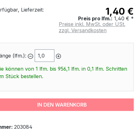
1,40 €
fügbar, Lieferzeit:
Preis pro lfm.:
1,40 € *
Preise inkl. MwSt. oder USt.
zzgl. Versandkosten
änge (lfm.):
ie können von 1 lfm. bis 956,1 lfm. in 0,1 lfm. Schritten
m Stück bestellen.
IN DEN WARENKORB
mmer:
203084