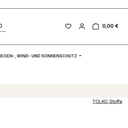
Du hast 0 Produkte auf 
0,00 €
Ware
REGEN-, WIND- UND SONNENSCHUTZ
TOLKO Stoffe