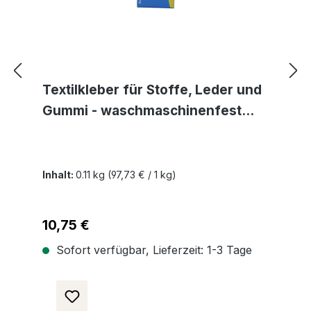
Textilkleber für Stoffe, Leder und
Gummi - waschmaschinenfest
transparent und lösemittelfrei
Inhalt:
0.11 kg
(97,73 € / 1 kg)
Regulärer Preis:
10,75 €
Sofort verfügbar, Lieferzeit: 1-3 Tage