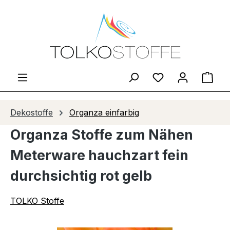
Zum Hauptinhalt springen
Du hast 0 Produ
Ware
Dekostoffe
Organza einfarbig
Organza Stoffe zum Nähen
Meterware hauchzart fein
durchsichtig rot gelb
TOLKO Stoffe