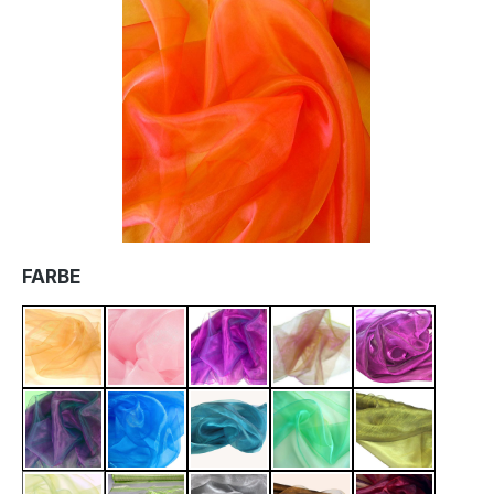
Bildergalerie überspringen
AUSWÄHLEN
FARBE
Pastell Orange
Rosa
Violett
Rot Violett
Flieder Viole
Aubergine
Royal Blau
Petrol
Jade Grün
Antik Grün