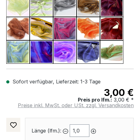
Lemon Grün
Lind Grün
Silber
Gold + Schwarz
Bordeaux +
(Diese Option ist zurzeit nicht verfügbar.)
Metallic Kupfer
Gold + Blau
Pink + Blau
Rot + Orange
Rot + Schw
Blau + Gelb
Blau + Rot
Blau + Violett
Blau + Schwarz
Grün + Rot
Sofort verfügbar, Lieferzeit: 1-3 Tage
3,00 €
Preis pro lfm.:
3,00 € *
Preise inkl. MwSt. oder USt. zzgl. Versandkosten
Länge (lfm.):