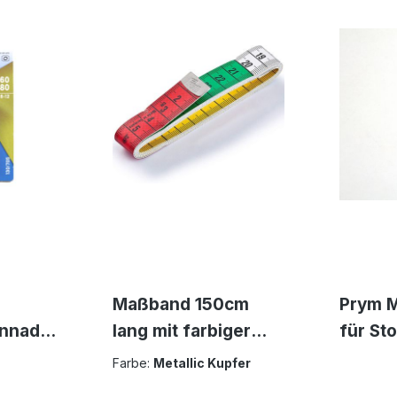
Maßband 150cm
Prym M
nnadel
lang mit farbiger
für St
ichte
Dezimeter
auswas
Farbe:
Metallic Kupfer
fe
Einteilung Bandmaß