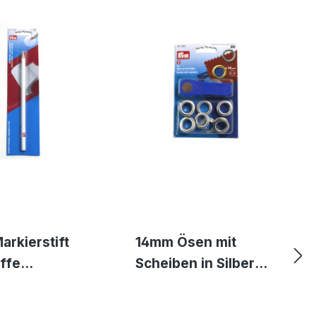
arkierstift
14mm Ösen mit
offe
Scheiben in Silber
chbar - weiß
Metall von Prym