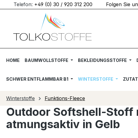
Telefon:
+49 (0) 30 / 920 312 200
Folgen Sie u
m Hauptinhalt springen
Zur Suche springen
Zur Hauptnavigation springen
HOME
BAUMWOLLSTOFFE
BEKLEIDUNGSSTOFFE
SCHWER ENTFLAMMBAR B1
WINTERSTOFFE
ZUTA
Winterstoffe
Funktions-Fleece
Outdoor Softshell-Stoff
atmungsaktiv in Gelb