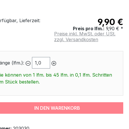
9,90 €
fügbar, Lieferzeit:
Preis pro lfm.:
9,90 € *
Preise inkl. MwSt. oder USt.
zzgl. Versandkosten
änge (lfm.):
ie können von 1 lfm. bis 45 lfm. in 0,1 lfm. Schritten
m Stück bestellen.
IN DEN WARENKORB
mmer:
203030