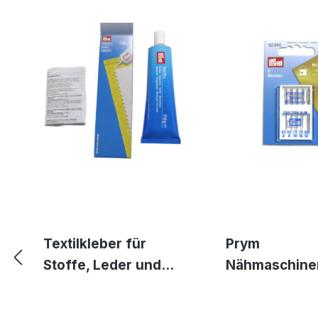
Textilkleber für
Prym
Stoffe, Leder und
Nähmaschine
Gummi -
n für feine, d
waschmaschinenfe
gewebte Stof