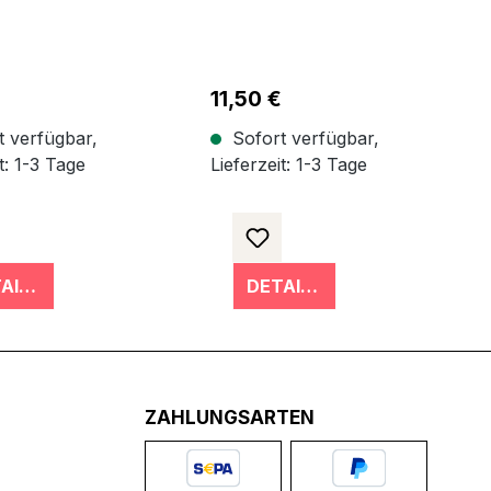
r Preis:
Regulärer Preis:
11,50 €
 verfügbar,
Sofort verfügbar,
t: 1-3 Tage
Lieferzeit: 1-3 Tage
DETAILS
DETAILS
ZAHLUNGSARTEN