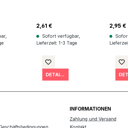
Regulärer Preis:
2,61 €
Reguläre
2,95 €
ar,
Sofort verfügbar,
Sofort
ge
Lieferzeit: 1-3 Tage
Lieferzei
DETAILS
INFORMATIONEN
Zahlung und Versand
 Geschäftsbedingungen
Kontakt