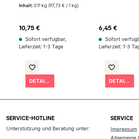
st transparent und
Microtex
Inhalt:
0.11 kg
(97,73 € / 1 kg)
lösemittelfrei
Regulärer Preis:
10,75 €
Regulärer Preis:
6,45 €
Sofort verfügbar,
Sofort verfügb
Lieferzeit: 1-3 Tage
Lieferzeit: 1-3 Ta
DETAILS
DETAILS
SERVICE-HOTLINE
SERVICE
Unterstützung und Beratung unter:
Impressum
Allgemeine