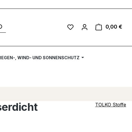
Du hast 0 Produkte auf 
0,00 €
Ware
REGEN-, WIND- UND SONNENSCHUTZ
serdicht
TOLKO Stoffe