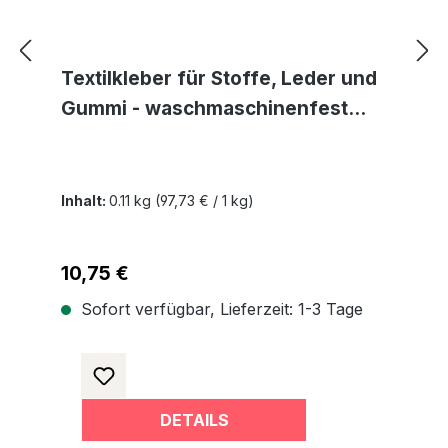
Textilkleber für Stoffe, Leder und
Gummi - waschmaschinenfest
transparent und lösemittelfrei
Inhalt:
0.11 kg
(97,73 € / 1 kg)
Regulärer Preis:
10,75 €
Sofort verfügbar, Lieferzeit: 1-3 Tage
DETAILS