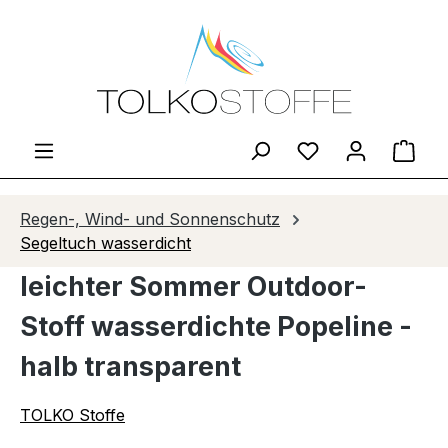
Zum Hauptinhalt springen
Du hast 0 Produ
Ware
Regen-, Wind- und Sonnenschutz
Segeltuch wasserdicht
leichter Sommer Outdoor-
Stoff wasserdichte Popeline -
halb transparent
TOLKO Stoffe