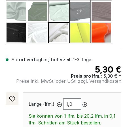
Zink Grau
Oliv Khaki
Hell Grau
Dunkel Grau
Dunkel Bra
(Diese Option ist zurzeit nicht verfügbar.)
(Diese Option ist zurzeit nicht verfügbar.)
(Diese Option ist zurzeit 
(Diese Option 
Schwarz
Weiß
Transparent
Neon Gelb
Neon Hell 
(Diese Option ist zurzeit nicht verfügbar.)
(Diese Option ist zurzeit 
Sofort verfügbar, Lieferzeit: 1-3 Tage
5,30 €
Preis pro lfm.:
5,30 € *
Preise inkl. MwSt. oder USt. zzgl. Versandkosten
Länge (lfm.):
Sie können von 1 lfm. bis 20,2 lfm. in 0,1
lfm. Schritten am Stück bestellen.