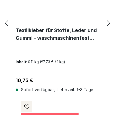
Textilkleber für Stoffe, Leder und
Gummi - waschmaschinenfest
transparent und lösemittelfrei
Inhalt:
0.11 kg
(97,73 € / 1 kg)
Regulärer Preis:
10,75 €
Sofort verfügbar, Lieferzeit: 1-3 Tage