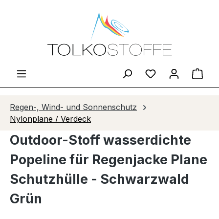
Zum Hauptinhalt springen
Du hast 0 Produ
Ware
Regen-, Wind- und Sonnenschutz
Nylonplane / Verdeck
Outdoor-Stoff wasserdichte
Popeline für Regenjacke Plane
Schutzhülle - Schwarzwald
Grün