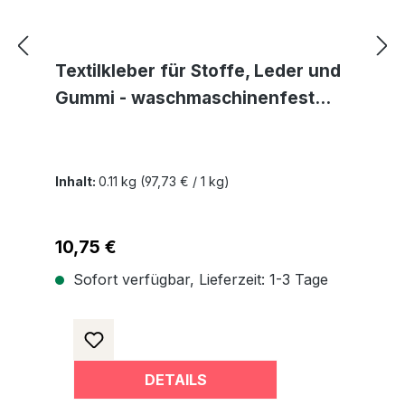
Textilkleber für Stoffe, Leder und
Gummi - waschmaschinenfest
transparent und lösemittelfrei
Inhalt:
0.11 kg
(97,73 € / 1 kg)
Regulärer Preis:
10,75 €
Sofort verfügbar, Lieferzeit: 1-3 Tage
DETAILS