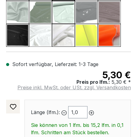
Zink Grau
Oliv Khaki
Hell Grau
Dunkel Grau
Dunkel Bra
(Diese Option ist zurzeit nicht verfügbar.)
(Diese Option ist zurzeit nicht verfügbar.)
(Diese Option ist zurzeit 
(Diese Option 
Schwarz
Weiß
Transparent
Neon Gelb
Neon Hell 
(Diese Option ist zurzeit nicht verfügbar.)
(Diese Option ist zurzeit 
Sofort verfügbar, Lieferzeit: 1-3 Tage
5,30 €
Preis pro lfm.:
5,30 € *
Preise inkl. MwSt. oder USt. zzgl. Versandkosten
Länge (lfm.):
Sie können von 1 lfm. bis 15,2 lfm. in 0,1
lfm. Schritten am Stück bestellen.