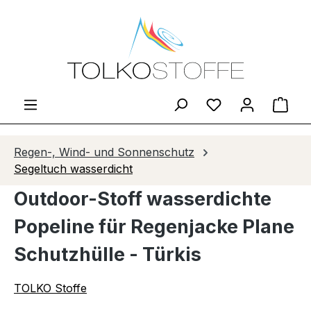
Zum Hauptinhalt springen
Du hast 0 Produ
Ware
Regen-, Wind- und Sonnenschutz
Segeltuch wasserdicht
Outdoor-Stoff wasserdichte
Popeline für Regenjacke Plane
Schutzhülle - Türkis
TOLKO Stoffe