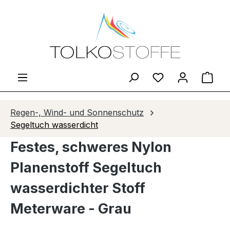
Zum Hauptinhalt springen
Du hast 0 Produ
Ware
Regen-, Wind- und Sonnenschutz
Segeltuch wasserdicht
Festes, schweres Nylon
Planenstoff Segeltuch
wasserdichter Stoff
Meterware - Grau