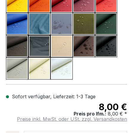
Raps Gelb
Orange
Kirsch Rot
Bordeaux
Rot
Ultramarin Blau
Pazifik Blau
Marine Blau
Oliv
Army Grün
(Diese Option ist zurzeit nicht verfüg
Basalt Grau
Grau
Beige
Dunkel Braun
Schwarz
Licht Grau
Creme
Weiß
Sofort verfügbar, Lieferzeit: 1-3 Tage
8,00 €
Preis pro lfm.:
8,00 € *
Preise inkl. MwSt. oder USt. zzgl. Versandkosten