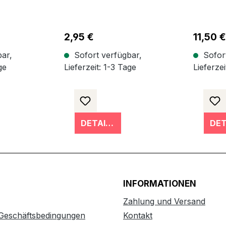
Regulärer Preis:
2,95 €
Reguläre
11,50 
ar,
Sofort verfügbar,
Sofort
ge
Lieferzeit: 1-3 Tage
Lieferzei
DETAILS
INFORMATIONEN
Zahlung und Versand
 Geschäftsbedingungen
Kontakt