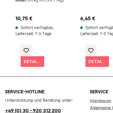
Inhalt:
0.11 kg
(97,73 € / 1 kg)
lösemittelfrei
Regulärer Preis:
10,75 €
Regulärer Preis:
6,45 €
Sofort verfügbar,
Sofort verfügb
Lieferzeit: 1-3 Tage
Lieferzeit: 1-3 Ta
DETAILS
DETAILS
SERVICE-HOTLINE
SERVICE
Unterstützung und Beratung unter:
Impressum
Allgemeine
+49 (0) 30 - 920 312 200