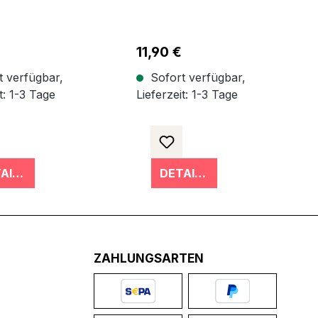
r Preis:
€
Regulärer Preis:
11,90 €
 verfügbar,
Sofort verfügbar,
t: 1-3 Tage
Lieferzeit: 1-3 Tage
DETAILS
DETAILS
ZAHLUNGSARTEN