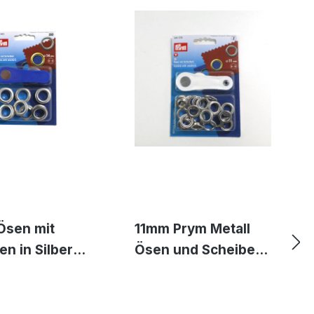
Ösen mit
11mm Prym Metall
en in Silber
Ösen und Scheiben
 von Prym
für Markisen Planen
Segeltuch Messing