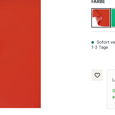
AUS
FARBE
Rot
Sofort ver
1-3 Tage
L
S
a