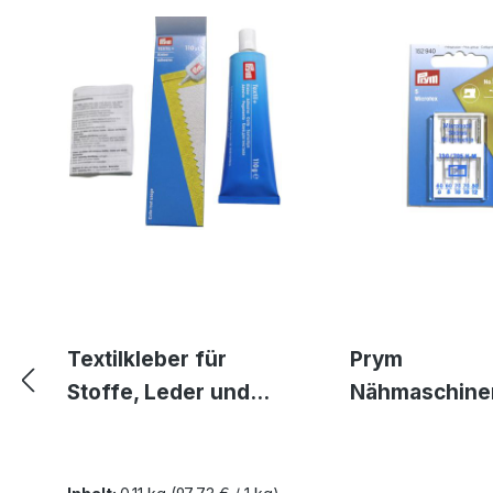
Textilkleber für
Prym
Stoffe, Leder und
Nähmaschine
Gummi -
n für feine, d
waschmaschinenfe
gewebte Stof
st transparent und
Microtex