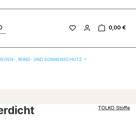
Du hast 0 Produkte auf 
0,00 €
Ware
REGEN-, WIND- UND SONNENSCHUTZ
erdicht
TOLKO Stoffe