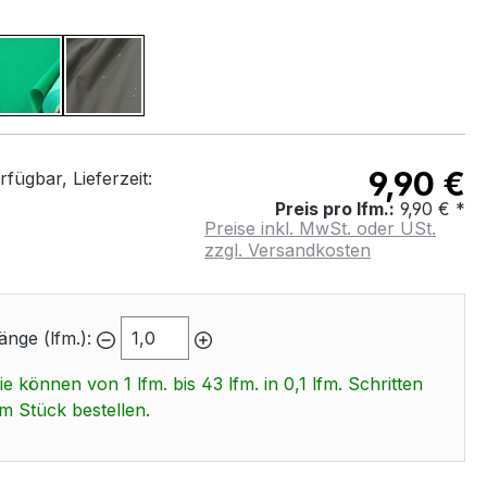
WÄHLEN
Smaragd Grün
Anthrazit
9,90 €
fügbar, Lieferzeit:
Preis pro lfm.:
9,90 € *
Preise inkl. MwSt. oder USt.
zzgl. Versandkosten
änge (lfm.):
ie können von 1 lfm. bis 43 lfm. in 0,1 lfm. Schritten
m Stück bestellen.