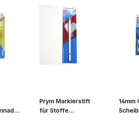
Prym Markierstift
14mm 
nnadel
für Stoffe
Scheib
ichte
auswaschbar - weiß
Metall
fe