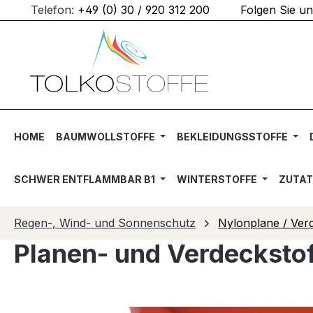
Telefon:
+49 (0) 30 / 920 312 200
Folgen Sie u
m Hauptinhalt springen
Zur Suche springen
Zur Hauptnavigation springen
HOME
BAUMWOLLSTOFFE
BEKLEIDUNGSSTOFFE
SCHWER ENTFLAMMBAR B1
WINTERSTOFFE
ZUTA
Regen-, Wind- und Sonnenschutz
Nylonplane / Ver
Planen- und Verdeckstof