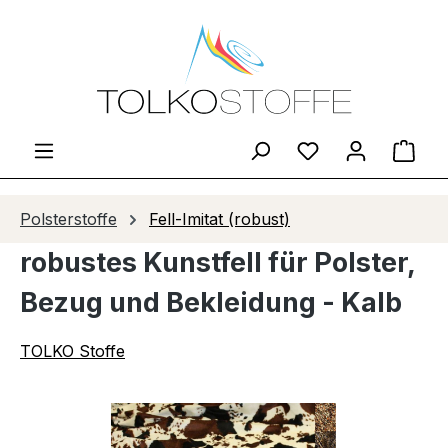
Zum Hauptinhalt springen
Du hast 0 Produ
Ware
Polsterstoffe
Fell-Imitat (robust)
robustes Kunstfell für Polster,
Bezug und Bekleidung - Kalb
TOLKO Stoffe
Bildergalerie überspringen