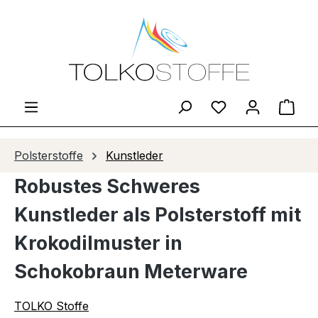
Zum Hauptinhalt springen
Du hast 0 Produ
Ware
Polsterstoffe
Kunstleder
Robustes Schweres
Kunstleder als Polsterstoff mit
Krokodilmuster in
Schokobraun Meterware
TOLKO Stoffe