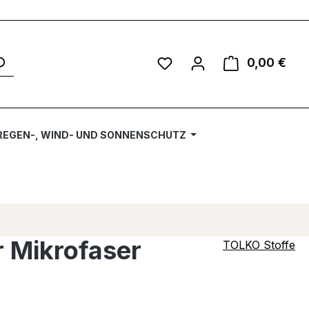
Du hast 0 Produkte auf 
0,00 €
Ware
REGEN-, WIND- UND SONNENSCHUTZ
 Mikrofaser
TOLKO Stoffe