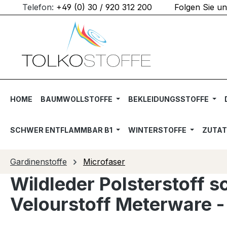
Telefon:
+49 (0) 30 / 920 312 200
Folgen Sie u
m Hauptinhalt springen
Zur Suche springen
Zur Hauptnavigation springen
HOME
BAUMWOLLSTOFFE
BEKLEIDUNGSSTOFFE
SCHWER ENTFLAMMBAR B1
WINTERSTOFFE
ZUTA
Gardinenstoffe
Microfaser
Wildleder Polsterstoff
Velourstoff Meterware -