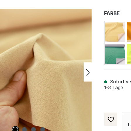
AUS
FARBE
Matt G
Grün
Sofort ver
1-3 Tage
L