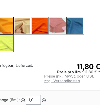
WÄHLEN
elb
Orange Gelb
Sand Beige
Kürbis Orange
Rot
Royal Blau
(Diese Option ist zurzeit nicht 
Lemon Grün
(Diese Option ist zurzeit nicht verfügbar.)
11,80 €
fügbar, Lieferzeit:
Preis pro lfm.:
11,80 € *
Preise inkl. MwSt. oder USt.
zzgl. Versandkosten
änge (lfm.):