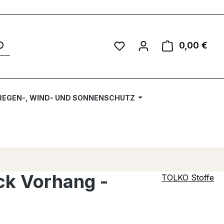
Du hast 0 Produkte auf 
0,00 €
Ware
REGEN-, WIND- UND SONNENSCHUTZ
ck Vorhang -
TOLKO Stoffe