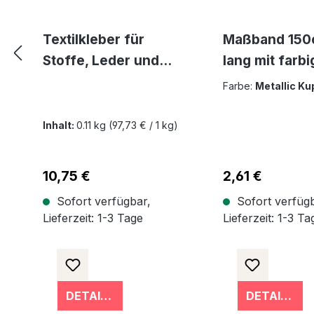
Textilkleber für
Maßband 15
Stoffe, Leder und
lang mit farbi
Gummi -
Dezimeter
Farbe:
Metallic Ku
waschmaschinenfe
Einteilung B
st transparent und
Inhalt:
0.11 kg
(97,73 € / 1 kg)
lösemittelfrei
Regulärer Preis:
10,75 €
Regulärer Preis:
2,61 €
Sofort verfügbar,
Sofort verfügb
Lieferzeit: 1-3 Tage
Lieferzeit: 1-3 Ta
DETAILS
DETAILS