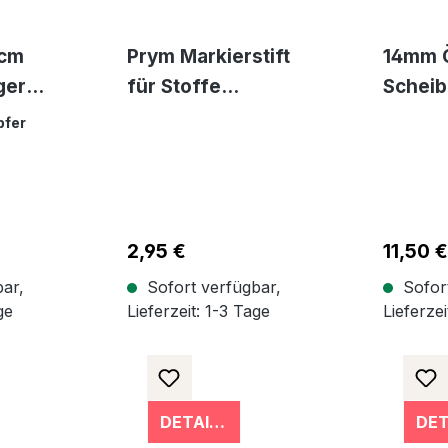
0cm
Prym Markierstift
14mm 
ger
für Stoffe
Scheib
auswaschbar - weiß
Metall
pfer
andmaß
Regulärer Preis:
2,95 €
Reguläre
11,50 
ar,
Sofort verfügbar,
Sofort
ge
Lieferzeit: 1-3 Tage
Lieferzei
DETAILS