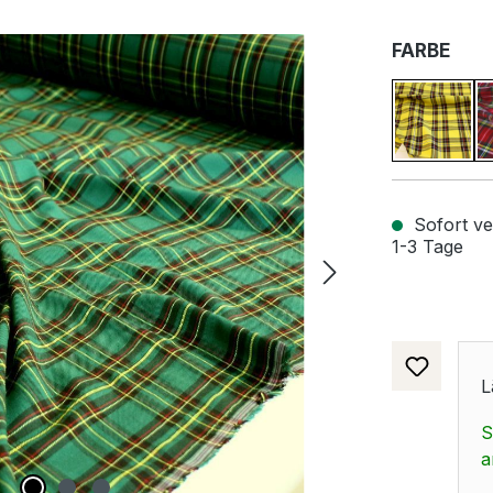
AUS
FARBE
Sonnen
Sofort ver
1-3 Tage
L
S
a