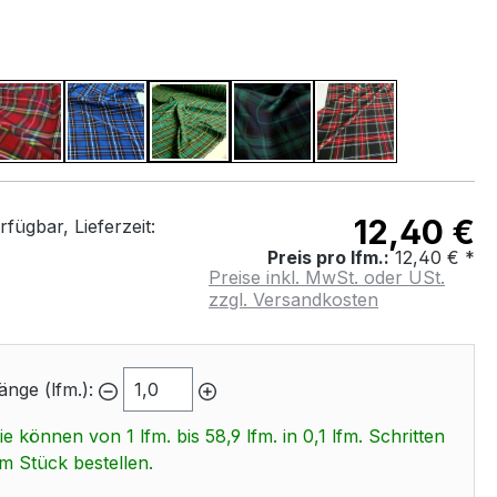
WÄHLEN
 Gelb
Rot
Royal Blau
Grün
Blau Grün
Rot + Schwarz
12,40 €
fügbar, Lieferzeit:
Preis pro lfm.:
12,40 € *
Preise inkl. MwSt. oder USt.
zzgl. Versandkosten
änge (lfm.):
ie können von 1 lfm. bis 58,9 lfm. in 0,1 lfm. Schritten
m Stück bestellen.