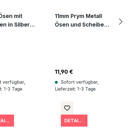
Ösen mit
11mm Prym Metall
en in Silber
Ösen und Scheiben
 von Prym
für Markisen Planen
Segeltuch Messing
r Preis:
€
Regulärer Preis:
11,90 €
 verfügbar,
Sofort verfügbar,
t: 1-3 Tage
Lieferzeit: 1-3 Tage
DETAILS
DETAILS