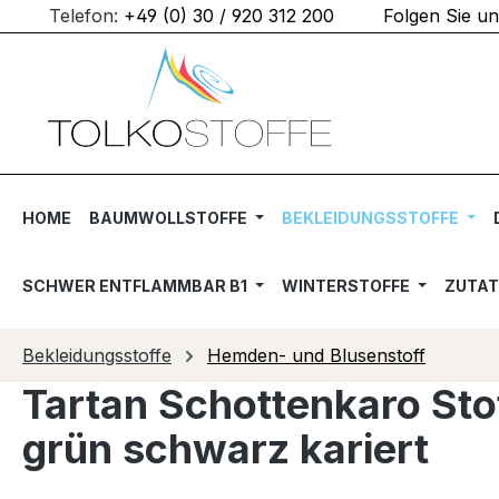
Telefon:
+49 (0) 30 / 920 312 200
Folgen Sie u
m Hauptinhalt springen
Zur Suche springen
Zur Hauptnavigation springen
HOME
BAUMWOLLSTOFFE
BEKLEIDUNGSSTOFFE
SCHWER ENTFLAMMBAR B1
WINTERSTOFFE
ZUTA
Bekleidungsstoffe
Hemden- und Blusenstoff
Tartan Schottenkaro Sto
grün schwarz kariert