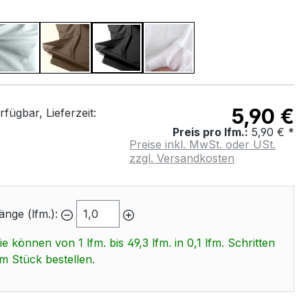
WÄHLEN
iv
Zinn Grau
Braun
Schwarz
Weiß
5,90 €
fügbar, Lieferzeit:
Preis pro lfm.:
5,90 € *
Preise inkl. MwSt. oder USt.
zzgl. Versandkosten
änge (lfm.):
ie können von 1 lfm. bis 49,3 lfm. in 0,1 lfm. Schritten
m Stück bestellen.