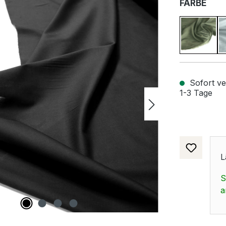
AUS
FARBE
Grau Ol
Sofort ver
1-3 Tage
L
S
a