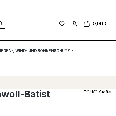
Du hast 0 Produkte auf 
0,00 €
Ware
REGEN-, WIND- UND SONNENSCHUTZ
woll-Batist
TOLKO Stoffe