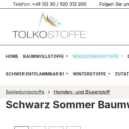
Telefon:
+49 (0) 30 / 920 312 200
Folgen Sie u
m Hauptinhalt springen
Zur Suche springen
Zur Hauptnavigation springen
HOME
BAUMWOLLSTOFFE
BEKLEIDUNGSSTOFFE
SCHWER ENTFLAMMBAR B1
WINTERSTOFFE
ZUTA
Bekleidungsstoffe
Hemden- und Blusenstoff
Schwarz Sommer Baumwol