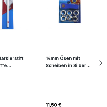
arkierstift
14mm Ösen mit
offe
Scheiben in Silber
chbar - weiß
Metall von Prym
r Preis:
Regulärer Preis:
11,50 €