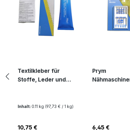
Textilkleber für
Prym
Stoffe, Leder und
Nähmaschine
Gummi -
n für feine, d
waschmaschinenfe
gewebte Stof
st transparent und
Microtex
Inhalt:
0.11 kg
(97,73 € / 1 kg)
lösemittelfrei
Regulärer Preis:
10,75 €
Regulärer Preis:
6,45 €