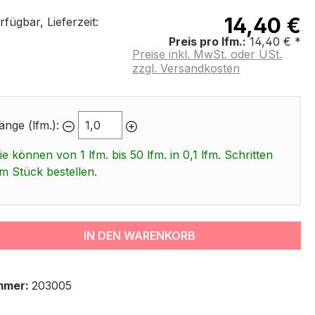
14,40 €
fügbar, Lieferzeit:
Preis pro lfm.:
14,40 € *
Preise inkl. MwSt. oder USt.
zzgl. Versandkosten
änge (lfm.):
ie können von 1 lfm. bis 50 lfm. in 0,1 lfm. Schritten
m Stück bestellen.
IN DEN WARENKORB
mmer:
203005