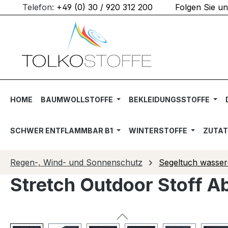
Telefon:
+49 (0) 30 / 920 312 200
Folgen Sie u
m Hauptinhalt springen
Zur Suche springen
Zur Hauptnavigation springen
HOME
BAUMWOLLSTOFFE
BEKLEIDUNGSSTOFFE
SCHWER ENTFLAMMBAR B1
WINTERSTOFFE
ZUTA
Regen-, Wind- und Sonnenschutz
Segeltuch wasser
Stretch Outdoor Stoff A