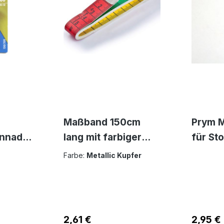
Maßband 150cm
Prym M
nnadel
lang mit farbiger
für St
ichte
Dezimeter
auswas
Farbe:
Metallic Kupfer
fe
Einteilung Bandmaß
Regulärer Preis:
2,61 €
Reguläre
2,95 €