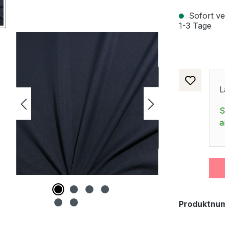
Sofort ver
1-3 Tage
L
S
a
Produktnu