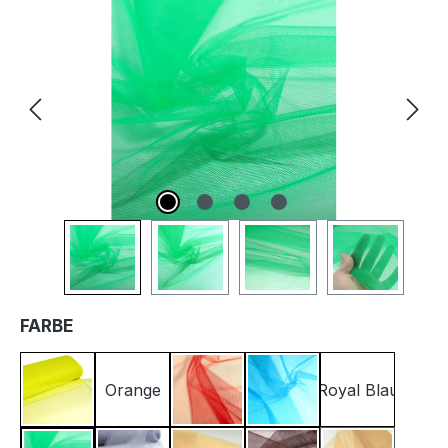
Bildergalerie überspringen
AUSWÄHLEN
FARBE
Orange
Royal Blau
Zitronen Gelb
Rot
Türkis