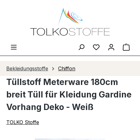
Zum Hauptinhalt springen
Du hast 0 Produ
Ware
Bekleidungsstoffe
Chiffon
Tüllstoff Meterware 180cm
breit Tüll für Kleidung Gardine
Vorhang Deko - Weiß
TOLKO Stoffe