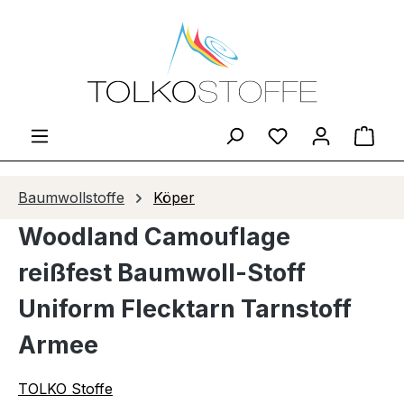
Zum Hauptinhalt springen
Du hast 0 Produ
Ware
Baumwollstoffe
Köper
Woodland Camouflage
reißfest Baumwoll-Stoff
Uniform Flecktarn Tarnstoff
Armee
TOLKO Stoffe